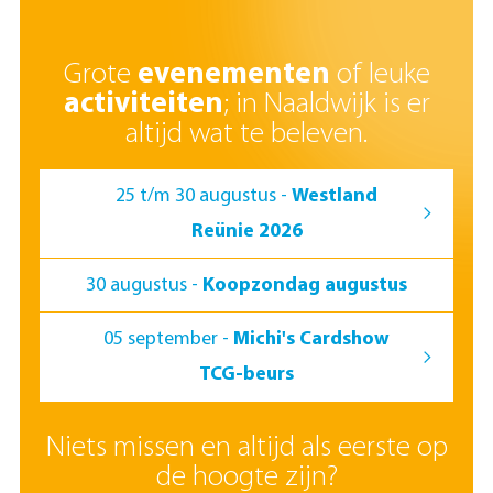
Grote
evenementen
of leuke
activiteiten
; in Naaldwijk is er
altijd wat te beleven.
25 t/m 30 augustus -
Westland
Reünie 2026
30 augustus -
Koopzondag augustus
05 september -
Michi's Cardshow
TCG-beurs
Niets missen en altijd als eerste op
de hoogte zijn?