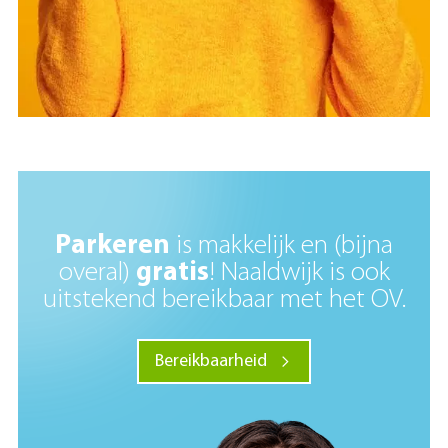
Parkeren
is makkelijk en (bijna
overal)
gratis
! Naaldwijk is ook
uitstekend bereikbaar met het OV.
Bereikbaarheid