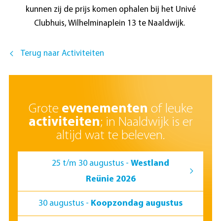
kunnen zij de prijs komen ophalen bij het Univé
Clubhuis, Wilhelminaplein 13 te Naaldwijk.
Terug naar Activiteiten
Grote
evenementen
of leuke
activiteiten
; in Naaldwijk is er
altijd wat te beleven.
25 t/m 30 augustus -
Westland
Reünie 2026
30 augustus -
Koopzondag augustus