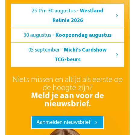
25 t/m 30 augustus -
Westland
Reünie 2026
30 augustus -
Koopzondag augustus
05 september -
Michi's Cardshow
TCG-beurs
Niets missen en altijd als eerste op
de hoogte zijn?
Meld je aan voor de
nieuwsbrief.
Aanmelden nieuwsbrief