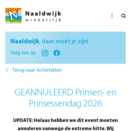
Naaldwijk
, daar moet je zijn!
Volg ons op
Terug naar Activiteiten
GEANNULEERD Prinsen- en
Prinsessendag 2026
UPDATE: Helaas hebben we dit event moeten
annuleren vanwege de extreme hitte. Wij