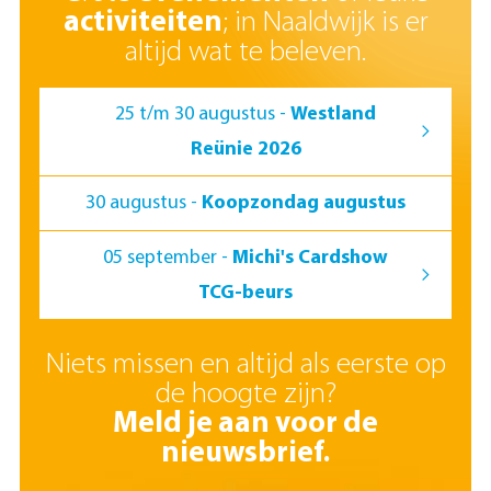
activiteiten
; in Naaldwijk is er
altijd wat te beleven.
25 t/m 30 augustus -
Westland
Reünie 2026
30 augustus -
Koopzondag augustus
05 september -
Michi's Cardshow
TCG-beurs
Niets missen en altijd als eerste op
de hoogte zijn?
Meld je aan voor de
nieuwsbrief.