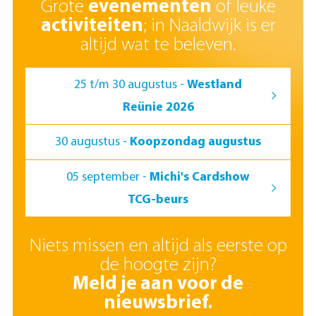
Grote
evenementen
of leuke
activiteiten
; in Naaldwijk is er
altijd wat te beleven.
25 t/m 30 augustus -
Westland
Reünie 2026
30 augustus -
Koopzondag augustus
05 september -
Michi's Cardshow
TCG-beurs
Niets missen en altijd als eerste op
de hoogte zijn?
Meld je aan voor de
nieuwsbrief.